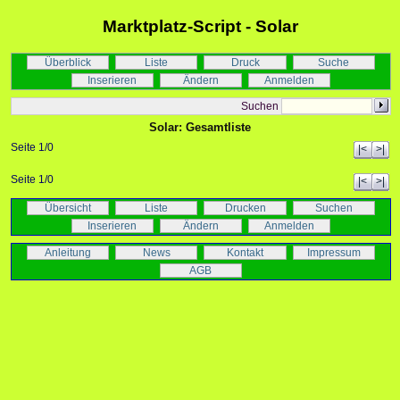
Marktplatz-Script - Solar
Überblick
Liste
Druck
Suche
Inserieren
Ändern
Anmelden
Suchen
Solar: Gesamtliste
Seite 1/0
|<
>|
Seite 1/0
|<
>|
Übersicht
Liste
Drucken
Suchen
Inserieren
Ändern
Anmelden
Anleitung
News
Kontakt
Impressum
AGB